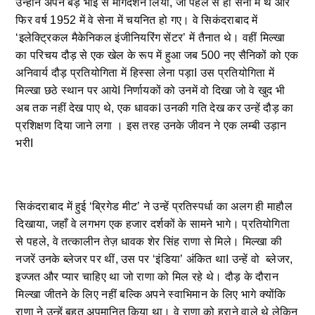
उन्होंने अपने बड़े भाई से मार्गदर्शन लिया, जो पहले से ही सेना में थे और
फिर वर्ष 1952 में वे सेना में चयनित हो गए। वे सिकंदराबाद में
‘इलेक्ट्रिकल मैकेनिकल इंजीनियरिंग सेंटर’ में तैनात थे। वहीं मिल्खा
का परिचय दौड़ से एक खेल के रूप में हुआ जब 500 नए सैनिकों को एक
अनिवार्य दौड़ प्रतियोगिता में हिस्सा लेना पड़ाI उस प्रतियोगिता में
मिल्खा छठे स्थान पर आयेI निर्णायकों को उनमें वो दिखा जो वे खुद भी
अब तक नहीं देख पाए थे, एक धावकI उनकी गति देख कर उन्हें दौड़ का
प्रशिक्षण दिया जाने लगा । इस तरह उनके जीवन ने एक लम्बी उड़ान
भरीI
सिकंदराबाद में हुई ‘ब्रिगेड मीट’ ने उन्हें प्रतिस्पर्धा का अलग ही माहौल
दिखाया, जहाँ वे लगभग एक हजार दर्शकों के सामने भागे। प्रतियोगिता
से पहले, वे तत्कालीन तेज़ धावक शेर सिंह राणा से मिले। मिल्खा की
नजरें उनके ब्लेजर पर थीं, उस पर ‘इंडिया’ अंकित थाI उन्हें वो ब्लेजर,
इज्जत और प्यार चाहिए था जो राणा को मिल रहे थे। दौड़ के दौरान
मिल्खा जीतने के लिए नहीं बल्कि अपने स्वाभिमान के लिए भागे क्योंकि
राणा ने उन्हें बहुत अपमानित किया था। वे राणा को हराने वाले थे लेकिन